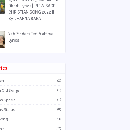
Dharti Lyrics || NEW SADRI
CHRISTIAN SONG 2022 ||
By-JHARNA BARA
Yeh Zindagi Teri Mahima
Lyrics
ries
धना
(2)
n Old Songs
(1)
s Special
(1)
as Status
(8)
 Song
(24)
ong
(62)