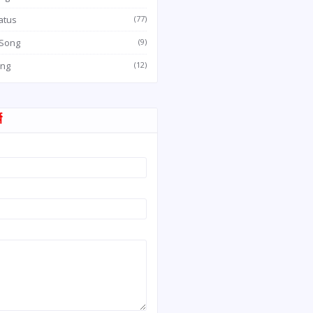
atus
(77)
 Song
(9)
ong
(12)
म