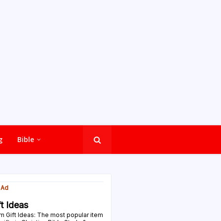
g
Bible