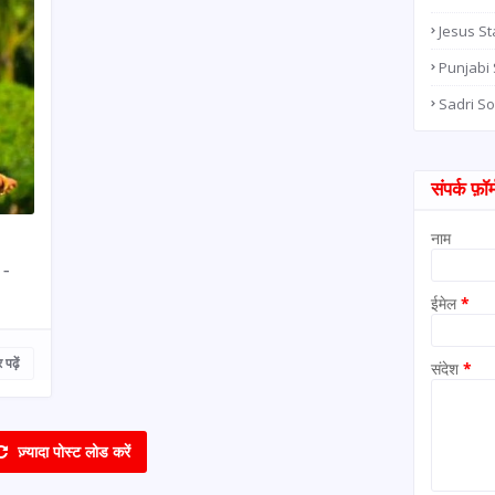
Jesus St
Punjabi
Sadri S
संपर्क फ़ॉर्
नाम
 -
ईमेल
*
पढ़ें
संदेश
*
ज़्यादा पोस्ट लोड करें