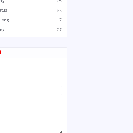
ong
atus
(77)
 Song
(9)
ong
(12)
म