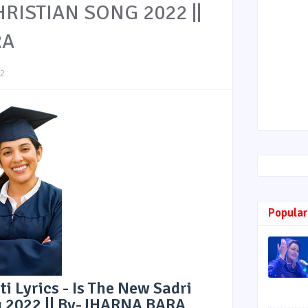
HRISTIAN SONG 2022 ||
RA
22
Popular
i Lyrics - Is The New Sadri
g 2022 || By-JHARNA BARA