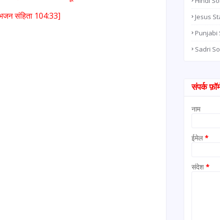
Hindi S
भजन संहिता 104:33]
Jesus St
Punjabi
Sadri S
संपर्क फ़ॉर्
नाम
ईमेल
*
संदेश
*