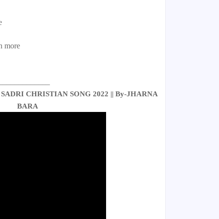
he
ih more
_____________
NEW SADRI CHRISTIAN SONG 2022 || By-JHARNA
BARA