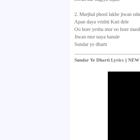
2. Murjhal phool lakhe jiwan ra
Apan daya vrishti Kari dele
Oo hore yeshu mor oo hore mas
Jiwan mor naya banale
Sundar ye dharti
__________________________
Sundar Ye Dharti Lyrics || 