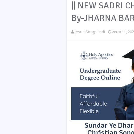
|| NEW SADRI C
By-JHARNA BA
Jesus Song Hindi
अगस्त 11, 20
Sundar Ye Dhart
Christian Son