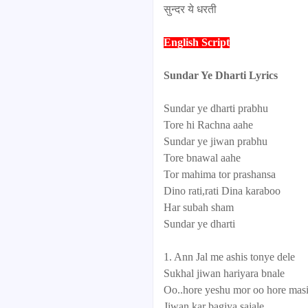
सुन्दर ये धरती
English Script
Sundar Ye Dharti Lyrics
Sundar ye dharti prabhu
Tore hi Rachna aahe
Sundar ye jiwan prabhu
Tore bnawal aahe
Tor mahima tor prashansa
Dino rati,rati Dina karaboo
Har subah sham
Sundar ye dharti
1. Ann Jal me ashis tonye dele
Sukhal jiwan hariyara bnale
Oo..hore yeshu mor oo hore mas
Jiwan kar bagiya sajale