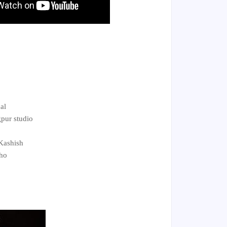
al
ur studio
Kashish
ho