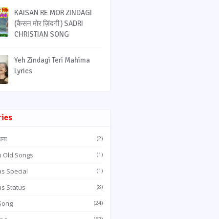
KAISAN RE MOR ZINDAGI
(कैसन मोर ज़िंदगी ) SADRI
CHRISTIAN SONG
Yeh Zindagi Teri Mahima
Lyrics
ries
धना
(2)
n Old Songs
(1)
s Special
(1)
as Status
(8)
 Song
(24)
(62)