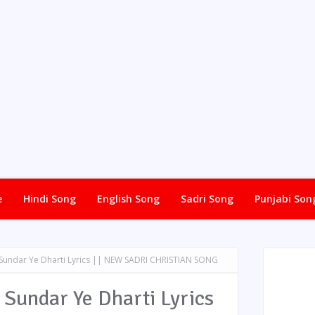
e
Hindi Song
English Song
Sadri Song
Punjabi Son
रभु | Sundar Ye Dharti Lyrics || NEW SADRI CHRISTIAN SONG
भु | Sundar Ye Dharti Lyrics