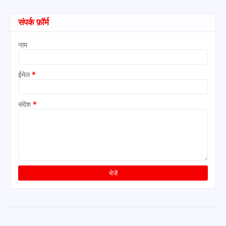
संपर्क फ़ॉर्म
नाम
ईमेल
*
संदेश
*