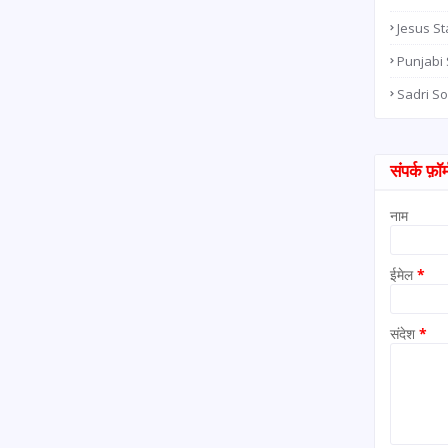
Jesus St
Punjabi
Sadri S
संपर्क फ़ॉर्
नाम
ईमेल
*
संदेश
*