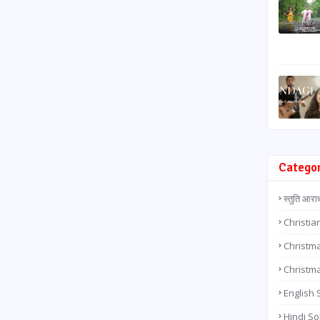
Catego
स्तुति आरा
Christia
Christma
Christm
English
Hindi S