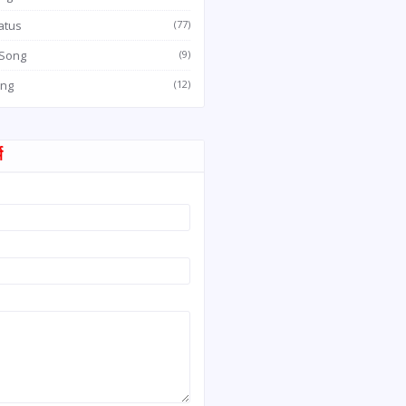
atus
(77)
 Song
(9)
ong
(12)
म