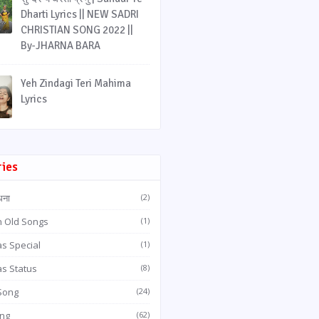
Dharti Lyrics || NEW SADRI
CHRISTIAN SONG 2022 ||
By-JHARNA BARA
Yeh Zindagi Teri Mahima
Lyrics
ries
धना
(2)
n Old Songs
(1)
s Special
(1)
as Status
(8)
 Song
(24)
ong
(62)