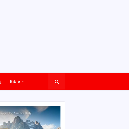
g
Bible