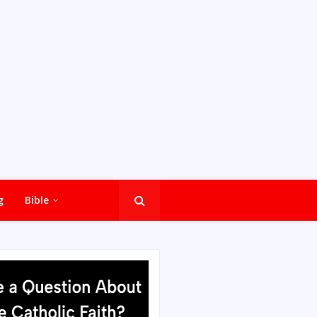
g
Bible