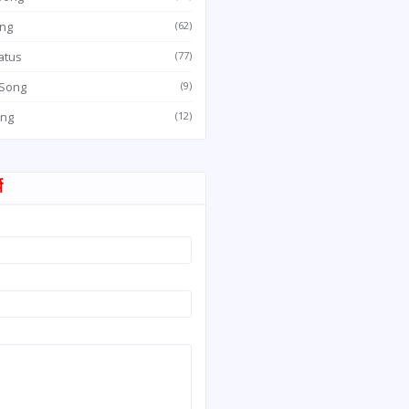
ong
(62)
atus
(77)
 Song
(9)
ong
(12)
म