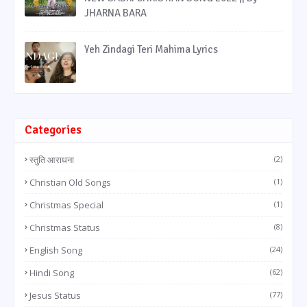
JHARNA BARA
Yeh Zindagi Teri Mahima Lyrics
Categories
स्तुति आराधना
(2)
Christian Old Songs
(1)
Christmas Special
(1)
Christmas Status
(8)
English Song
(24)
Hindi Song
(62)
Jesus Status
(77)