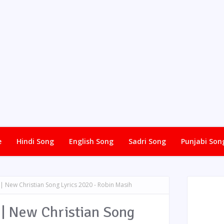
e
Hindi Song
English Song
Sadri Song
Punjabi Son
 | New Christian Song Lyrics 2020 - Robin Masih
 | New Christian Song