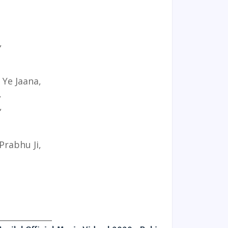
,
Ye Jaana,
,
,
Prabhu Ji,
_____________