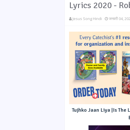
Lyrics 2020 - Ro
Jesus Song Hindi
जनवरी 04, 20
Tujhko Jaan Liya |Is The 