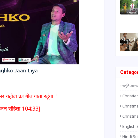
ujhko Jaan Liya
Catego
स्तुति आरा
भर यहोवा का गीत गाता रहूंगा "
Christia
Christma
जन संहिता 104:33]
Christm
English
Hindi S