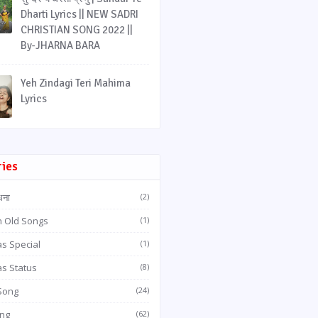
Dharti Lyrics || NEW SADRI
CHRISTIAN SONG 2022 ||
By-JHARNA BARA
Yeh Zindagi Teri Mahima
Lyrics
ries
धना
(2)
n Old Songs
(1)
s Special
(1)
as Status
(8)
 Song
(24)
ong
(62)