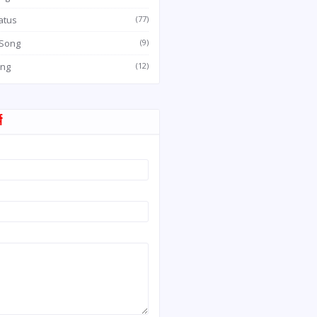
atus
(77)
 Song
(9)
ong
(12)
म