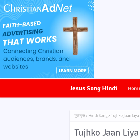
Jesus Song Hindi
Hom
मुख्यपृष्ठ
Hindi Song
Tujhko Jaan Liya
Tujhko Jaan Liya