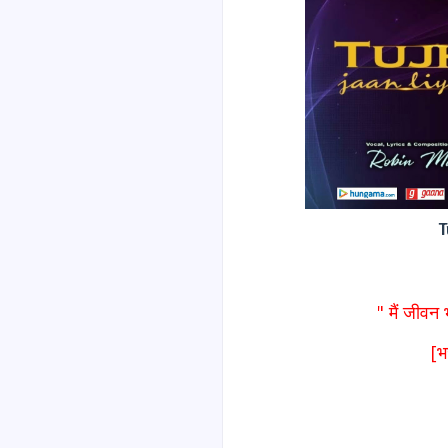
T
" मैं जीवन 
[भ