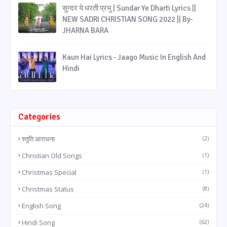
सुन्दर ये धरती प्रभु | Sundar Ye Dharti Lyrics ||
NEW SADRI CHRISTIAN SONG 2022 || By-
JHARNA BARA
Kaun Hai Lyrics - Jaago Music In English And
Hindi
Categories
स्तुति आराधना
(2)
Christian Old Songs
(1)
Christmas Special
(1)
Christmas Status
(8)
English Song
(24)
Hindi Song
(62)