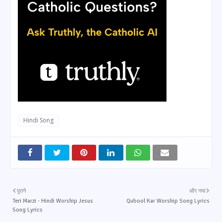
Hindi Song
पुराने
और नया
Teri Marzi - Hindi Worship Jesus
Qubool Kar Worship Song Lyrics
Song Lyrics