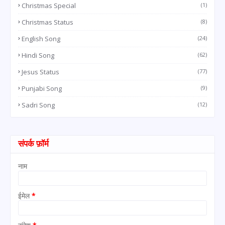
Christmas Special
(1)
Christmas Status
(8)
English Song
(24)
Hindi Song
(62)
Jesus Status
(77)
Punjabi Song
(9)
Sadri Song
(12)
संपर्क फ़ॉर्म
नाम
ईमेल
*